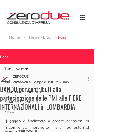
Home
>
News - Blog
>
Post
Post
Tutti i post
ZERODUE
Tutti i post
20 set 2019
Tempo di lettura: 2 min
BANDO per contributi alla
Economia e Finanza
partecipazione delle PMI alle FIERE
Finanza Agevolata
INTERNAZIONALI in LOMBARDIA
Fisco
Il bando è finalizzato a creare occasioni di 
Novità
incontro tra imprenditori italiani ed esteri al 
Mondo ZERODUE