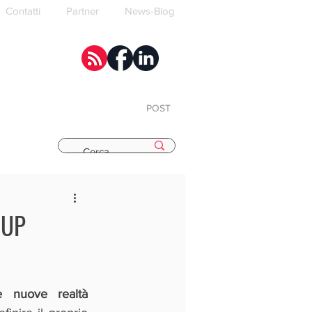
Contatti
Partner
News-Blog
POST
E
 UP
e nuove realtà 