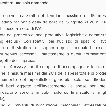
esentare una sola domanda.
o essere realizzati nel termine massimo di 15 mes
llettino regionale della delibera del 5 agosto 2020 n. XI
i spese al netto di IVA:
rata del progetto di sedi produttive, logistiche e commercia
ng esclusi). Corrispettivi per l'utilizzo di spazi di lav
usi servizi accessori, limitatamente a quelli normalment
oggetto dell'impresa;
i di 
Advisory 
con il compito di accompagnare le start u
nella misura massima del 20% della spesa totale di proge
amento dell'impiantistica generale solo se direttam
e di beni oggetto dell'investimento (le spese per interve
 areazione sono ammissibili solo se finalizzate al migl
a);
ing di impianti di produzione, macchinari, attrezzatur