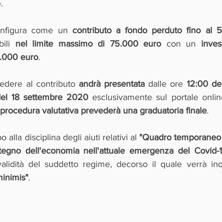
.
onfigura come un 
ili 
nel limite massimo di 75.000 euro
 con un 
inves
0.000 euro
.
edere al contributo 
andrà presentata
 dalle ore 
12:00 del
 del 18 settembre 2020
 esclusivamente sul portale onlin
 procedura valutativa prevederà una graduatoria finale
.
alla disciplina degli aiuti relativi al 
"Quadro temporaneo p
stegno dell'economia nell'attuale emergenza del Covid-
validità del suddetto regime, decorso il quale verrà inq
minimis"
.