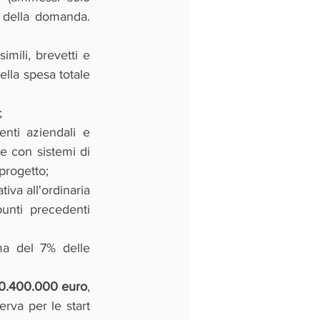
 della domanda. 
simili, brevetti e 
lla spesa totale 
;
nti aziendali e 
e con sistemi di 
progetto;
iva all'ordinaria 
nti precedenti 
ma del 7% delle 
 10.400.000 euro
, 
rva per le start 