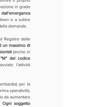
nire il proprio 
vazione in grado 
dall'emergenza 
down 
e a subire 
della domanda. 
nel Registro delle 
d un massimo di 
ionisti
 (anche in 
"M" del codice 
ato l'attività 
mbardia) per la 
rima operatività, 
do da aumentare 
. 
Ogni soggetto 