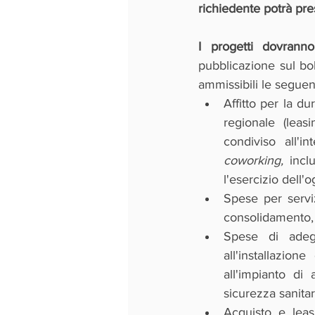
richiedente potrà pr
I progetti dovrann
pubblicazione sul bo
ammissibili le seguent
Affitto per la du
regionale (leasi
coworking, 
incl
l'esercizio dell'
Spese per serviz
consolidamento, 
Spese di adegu
all'installazion
all'impianto di
sicurezza sanitari
Acquisto e leas