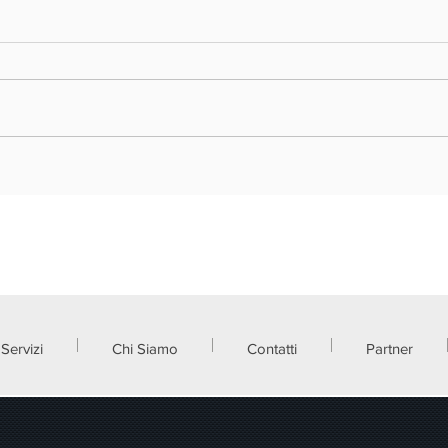
REGIONE LOMBARDIA - VOUCHER
REGIO
DOPPIA TRANSIZIONE DIGITALE ED
NUOVA
ECOLOGICA 2026
FRAZI
Servizi
Chi Siamo
Contatti
Partner