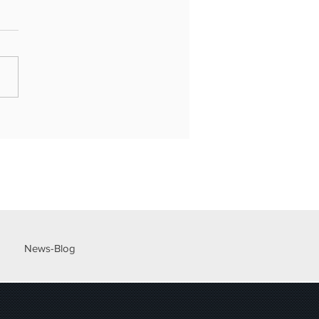
NE LOMBARDIA - BANDO
 IMPRESA, PICCOLI COMUNI E
ONI 2026
News-Blog