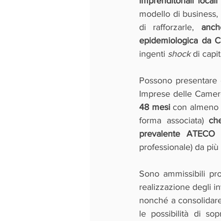
imprenditoriali locali
modello di business, 
di rafforzarle, 
anch
epidemiologica da C
ingenti 
shock 
di capi
Possono presentare 
Imprese delle Came
48 mesi 
con almeno u
forma associata) 
ch
prevalente ATECO
professionale) da più
Sono ammissibili pro
realizzazione degli in
nonché a consolidare
le possibilità di s