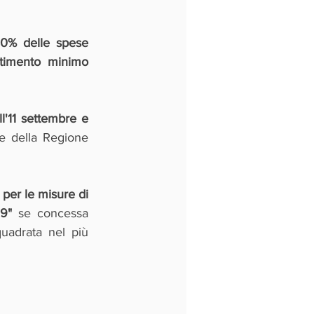
contributo a fondo perduto fino al 50% delle spese 
timento minimo 
l'11 settembre e 
e della Regione 
er le misure di 
19"
 se concessa 
uadrata nel più 