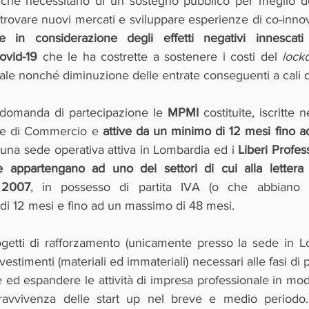
 che necessitano di un sostegno pubblico per meglio defi
trovare nuovi mercati e sviluppare esperienze di co-inno
e in considerazione degli effetti negativi innescati 
ovid-19
 che le ha costrette a sostenere i costi del 
lock
tale nonché diminuzione delle entrate conseguenti a cali 
domanda di partecipazione le 
MPMI
 costituite, iscritte 
re di Commercio e 
attive da un minimo di 12 mesi fino a
na sede operativa attiva in Lombardia ed i 
Liberi Profess
e appartengano ad uno dei settori di cui alla lettera 
 2007
, in possesso di partita IVA (o che abbiano avvi
 di 12 mesi e fino ad un massimo di 48 mesi.
getti di rafforzamento (unicamente presso la sede in Lo
vestimenti (materiali ed immateriali) necessari alle fasi di p
 ed espandere le attività di impresa professionale in mo
opravvivenza delle start up nel breve e medio periodo