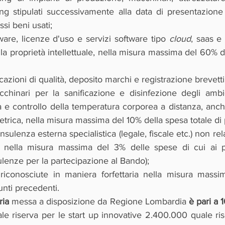
sing stipulati successivamente alla data di presentazione
i beni usati;
ware, licenze d'uso e servizi software tipo 
cloud
, saas e 
la proprietà intellettuale, nella misura massima del 60% de
cazioni di qualità, deposito marchi e registrazione brevetti
chinari per la sanificazione e disinfezione degli ambie
a e controllo della temperatura corporea a distanza, anch
etrica, nella misura massima del 10% della spesa totale di 
onsulenza esterna specialistica (legale, fiscale etc.) non relat
 nella misura massima del 3% delle spese di cui ai pu
ulenze per la partecipazione al Bando);
riconosciute in maniera forfettaria nella misura massi
unti precedenti.
ria
 messa a disposizione da Regione Lombardia
 è pari a
e riserva per le start up innovative 2.400.000 quale rise