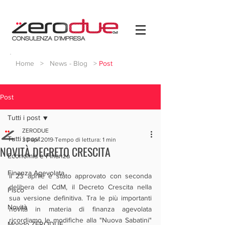
Home
>
News - Blog
>
Post
Post
Tutti i post
ZERODUE
Tutti i post
30 apr 2019
Tempo di lettura: 1 min
NOVITÀ DECRETO CRESCITA
Economia e Finanza
Finanza Agevolata
Il 23 aprile è stato approvato con seconda 
delibera del CdM, il Decreto Crescita nella 
Fisco
sua versione definitiva. Tra le più importanti 
Novità
novità in materia di finanza agevolata 
ricordiamo le modifiche alla "Nuova Sabatini" 
Mondo ZERODUE