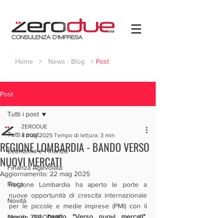
Home
>
News - Blog
>
Post
Post
Tutti i post
ZERODUE
Tutti i post
8 mag 2025
Tempo di lettura: 3 min
REGIONE LOMBARDIA - BANDO VERSO
Economia e Finanza
NUOVI MERCATI
Finanza Agevolata
Aggiornamento:
22 mag 2025
Fisco
Regione Lombardia ha aperto le porte a 
nuove opportunità di crescita internazionale 
Novità
per le piccole e medie imprese (PMI) con il 
lancio del 
bando "Verso nuovi mercati"
. 
Mondo ZERODUE