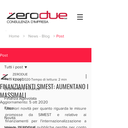
Home
>
News - Blog
>
Post
Post
Tutti i post
ZERODUE
Tutti i post
10 lug 2020
Tempo di lettura: 2 min
FINANZIAMENTI SIMEST: AUMENTANO I
Economia e Finanza
MASSIMALI
Finanza Agevolata
Aggiornamento:
5 ott 2020
Fisco
Ulteriori novità per quanto riguarda le misure 
promosse da SIMEST e relative ai 
Novità
finanziamenti per l'internazionalizzazione a 
valere su risorse pubbliche gestite per conto 
Mondo ZERODUE